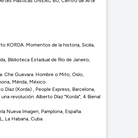
 Artes Plásticas UNEAC´80, Centro de Arte
rto KORDA. Momentos de la historia, Sicilia,
da, Biblioteca Estadual de Río de Janeiro,
cia. Che Guevara: Hombre o Mito, Oslo,
hona, Mérida, México.
to Díaz (Korda) , People Express, Barcelona,
 una revolución. Alberto Díaz "Korda", 4 Bienal
lería Nueva Imagen, Pamplona, España.
L, La Habana, Cuba.