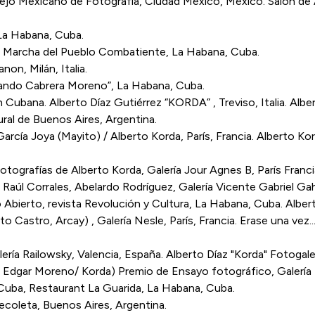
ejo Mexicano de Fotografía, Ciudad México, México. Salón de
La Habana, Cuba.
la Marcha del Pueblo Combatiente, La Habana, Cuba.
on, Milán, Italia.
rvando Cabrera Moreno”, La Habana, Cuba.
 Cubana. Alberto Díaz Gutiérrez “KORDA” , Treviso, Italia. Albe
ral de Buenos Aires, Argentina.
arcía Joya (Mayito) / Alberto Korda, París, Francia. Alberto Kor
otografías de Alberto Korda, Galería Jour Agnes B, París Fran
Raúl Corrales, Abelardo Rodríguez, Galería Vicente Gabriel Ga
 Abierto, revista Revolución y Cultura, La Habana, Cuba. Alber
astro, Arcay) , Galería Nesle, París, Francia. Erase una vez...
lería Railowsky, Valencia, España. Alberto Díaz "Korda" Fotoga
/ Edgar Moreno/ Korda) Premio de Ensayo fotográfico, Galería 
uba, Restaurant La Guarida, La Habana, Cuba.
ecoleta, Buenos Aires, Argentina.