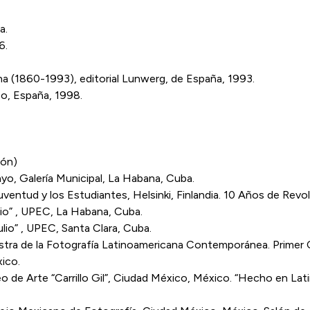
a.
6.
na (1860-1993), editorial Lunwerg, de España, 1993.
zo, España, 1998.
ión)
yo, Galería Municipal, La Habana, Cuba.
 Juventud y los Estudiantes, Helsinki, Finlandia. 10 Años de Re
lio” , UPEC, La Habana, Cuba.
lio” , UPEC, Santa Clara, Cuba.
stra de la Fotografía Latinoamericana Contemporánea. Primer 
ico.
eo de Arte “Carrillo Gil”, Ciudad México, México. “Hecho en Lat