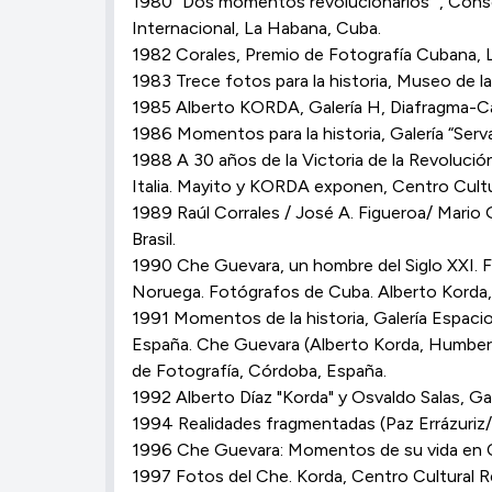
1980 “Dos momentos revolucionarios” , Cons
Internacional, La Habana, Cuba.
1982 Corales, Premio de Fotografía Cubana, 
1983 Trece fotos para la historia, Museo de 
1985 Alberto KORDA, Galería H, Diafragma-Can
1986 Momentos para la historia, Galería “Se
1988 A 30 años de la Victoria de la Revolución
Italia. Mayito y KORDA exponen, Centro Cultu
1989 Raúl Corrales / José A. Figueroa/ Mario G
Brasil.
1990 Che Guevara, un hombre del Siglo XXI. F
Noruega. Fotógrafos de Cuba. Alberto Korda, 
1991 Momentos de la historia, Galería Espacio
España. Che Guevara (Alberto Korda, Humberto C
de Fotografía, Córdoba, España.
1992 Alberto Díaz "Korda" y Osvaldo Salas, Ga
1994 Realidades fragmentadas (Paz Errázuriz
1996 Che Guevara: Momentos de su vida en C
1997 Fotos del Che. Korda, Centro Cultural R