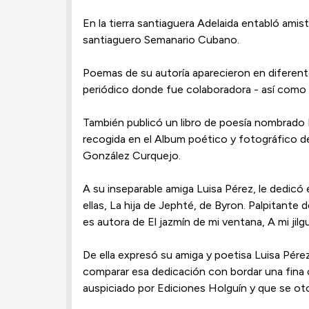
En la tierra santiaguera Adelaida entabló ami
santiaguero Semanario Cubano.
Poemas de su autoría aparecieron en diferente
periódico donde fue colaboradora - así como e
También publicó un libro de poesía nombrado E
recogida en el Album poético y fotográfico de
González Curquejo.
A su inseparable amiga Luisa Pérez, le dedicó e
ellas, La hija de Jephté, de Byron. Palpitante 
es autora de El jazmín de mi ventana, A mi jilg
De ella expresó su amiga y poetisa Luisa Pérez
comparar esa dedicación con bordar una fina ca
auspiciado por Ediciones Holguín y que se otor