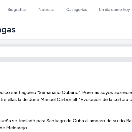
Biografías
Noticias
Categorías
Un día como hoy
agas
ódico santiaguero "Semanario Cubano". Poemas suyos aparecier
ntre ellas la de José Manuel Carbonell: "Evolución de la cultura 
queña se trasladó para Santiago de Cuba al amparo de su tío R
 de Melgarejo.