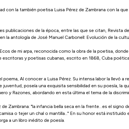
stad con la también poetisa Luisa Pérez de Zambrana con la que
s publicaciones de la época, entre las que se citan, Revista d
n la antología de José Manuel Carbonell: Evolución de la cult
cos de mi arpa, reconocida como la obra de la poetisa, donde 
 escritoras y poetisas cubanas, escrito en 1868, Cuba poética,
l poema, Al conocer a Luisa Pérez. Su intensa labor la llevó a re
de juventud, poseía una exquisita sensibilidad en su poesía, la q
uero y Razones, abordando en esta última el tema de la discrimin
 de Zambrana: "la infancia bella seca en la frente…es el signo d
misa o tejer un chal o mantilla..." En su honor está instituido
ga a un libro inédito de poesía.