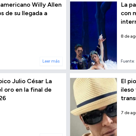
americano Willy Allen
La pa
 de su llegada a
con m
inter
8 de a
Leer más
Fuente:
ico Julio César La
El p
 oro en la final de
ileso
26
trans
7 de a